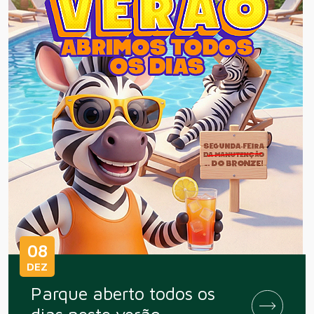
08
DEZ
Parque aberto todos os
dias neste verão