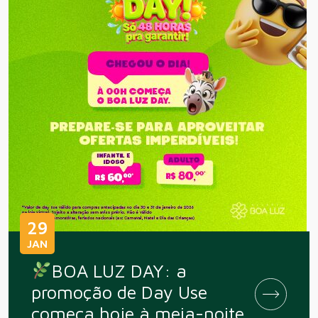
29
JAN
BOA LUZ DAY: a
promoção de Day Use
começa hoje à meia-noite