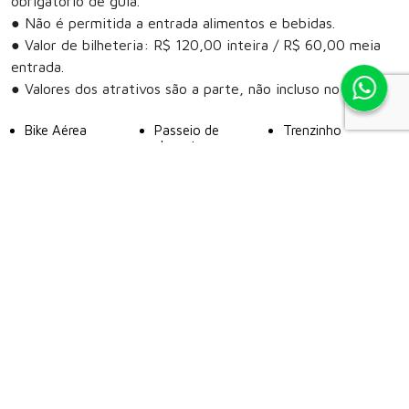
obrigatório de guia.
● Não é permitida a entrada alimentos e bebidas.
● Valor de bilheteria: R$ 120,00 inteira / R$ 60,00 meia
entrada.
● Valores dos atrativos são a parte, não incluso no day use.
Bike Aérea
Passeio de
Trenzinho
charrete
Pedalinho
Lounge de pesca
Passeio de pônei
Passeio a cavalo
Compre seu ingresso